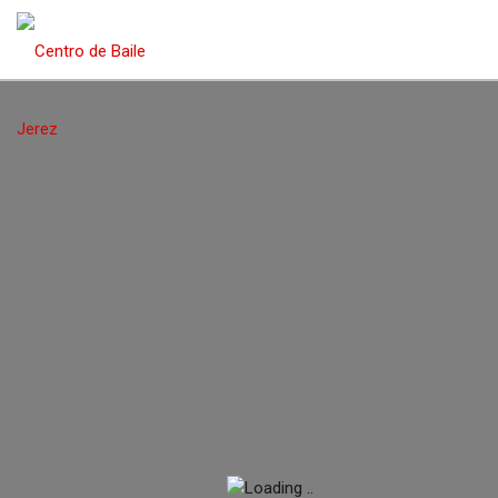
Home
/
Blog
/ Centro-de-Baile-Jerez-2025
Centro-de-Baile-Jerez-
Prev
2025
Share: