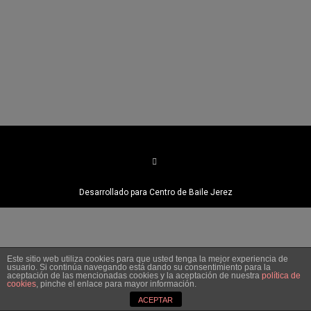
Desarrollado para Centro de Baile Jerez
Este sitio web utiliza cookies para que usted tenga la mejor experiencia de
usuario. Si continúa navegando está dando su consentimiento para la
aceptación de las mencionadas cookies y la aceptación de nuestra
política de
cookies
, pinche el enlace para mayor información.
ACEPTAR